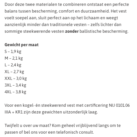
Door deze twee materialen te combineren ontstaat een perfecte
balans tussen bescherming, comfort en duurzaamheid. Het vest
voelt soepel aan, sluit perfect aan op het lichaam en weegt
aanzienlijk minder dan traditionele vesten – zelfs lichter dan
sommige steekwerende vesten
zonder
ballistische bescherming.
Gewicht per maat
S – 1,9 kg
M – 2,1 kg
L – 2,4 kg
XL – 2,7 kg
XXL – 3,0 kg
3XL – 3,4 kg
4XL – 3,8 kg
Voor een kogel- én steekwerend vest met certificering NIJ 0101.06
IIIA + KR1 zijn deze gewichten uitzonderlijk laag.
Twijfelt u over uw maat? Kom geheel vrijblijvend langs om te
passen of bel ons voor een telefonisch consult.